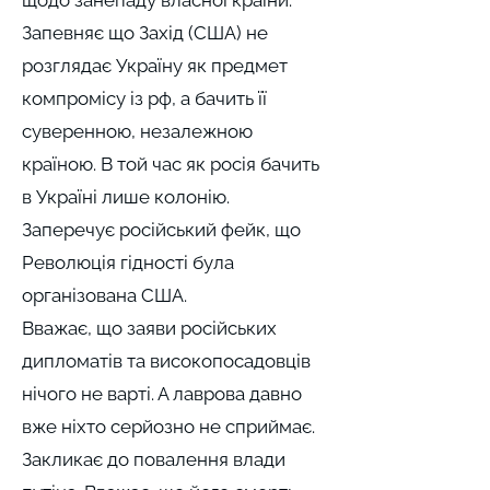
щодо занепаду власної країни.
Запевняє що Захід (США) не
розглядає Україну як предмет
компромісу із рф, а бачить її
суверенною, незалежною
країною. В той час як росія бачить
в Україні лише колонію.
Заперечує російський фейк, що
Революція гідності була
організована США.
Вважає, що заяви російських
дипломатів та високопосадовців
нічого не варті. А лаврова давно
вже ніхто серйозно не сприймає.
Закликає до повалення влади