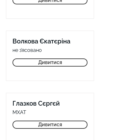
Дивитися
Волкова Єкатєріна
не з'ясовано
Дивитися
Глазков Сєргєй
МХАТ
Дивитися