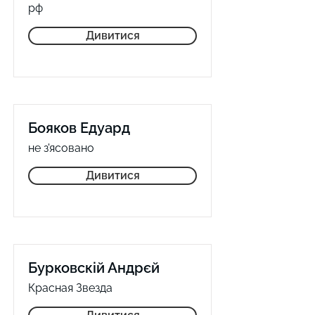
рф
Дивитися
Бояков Едуард
не з'ясовано
Дивитися
Бурковскій Андрєй
Красная Звезда