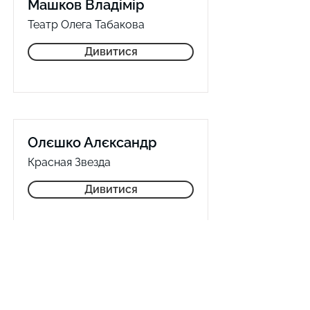
Машков Владімір
Театр Олега Табакова
Дивитися
Олєшко Алєксандр
Красная Звезда
Дивитися
Полякова Аліна
Национальная ассоциация