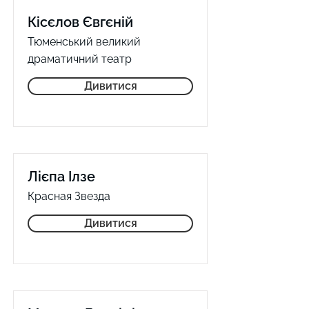
Кісєлов Євгєній
Тюменський великий
драматичний театр
Дивитися
Лієпа Ілзе
Красная Звезда
Дивитися