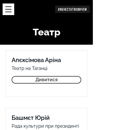
Дослідження
Театр
Апєксімова Аріна
Театр на Таганці
Дивитися
Башмєт Юрій
Рада культури при президенті