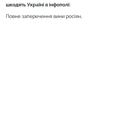
шкодять Україні в інфополі:
Повне заперечення вини росіян,
навіть російських військових. Вся
провина на путіні та "6000" осіб зі
"списку Навального".
Відсутність чіткості щодо
"окупованого" "анексованого"
статусу ОРДЛО та Криму в
великій кількості дописів.
Деталі та цитати
Якщо ви побачили помилку в аналізі чи
володієте додатковою інформацією (з
публічних джерел), будь ласка,
надсилайте її на e-mail: