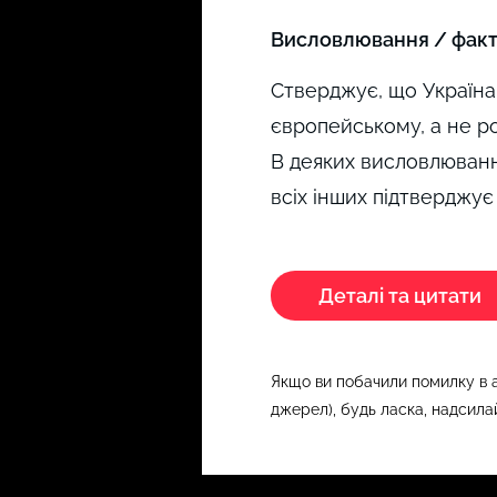
Висловлювання / факти,
Стверджує, що Україна
європейському, а не ро
В деяких висловлювання
всіх інших підтверджує
Деталі та цитати
Якщо ви побачили помилку в а
джерел), будь ласка, надсилай