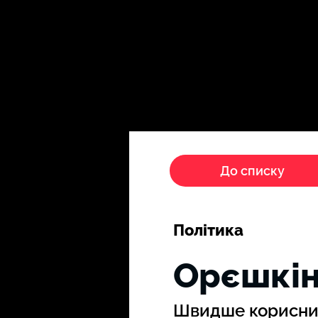
Головна
Пропагандисти
До списку
Політика
Орєшкін
Швидше корисний