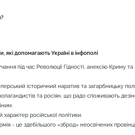
и?
, які допомагають Україні в інфополі
чання під час Революції Гідності, анексію Криму та
перський історичний наратив та загарбницьку полі
ропагандистів та росіян, що радо споживають дезі
іним.
 характер російської політики.
рмія - це здебільшого «зброд» неосвічених провінці