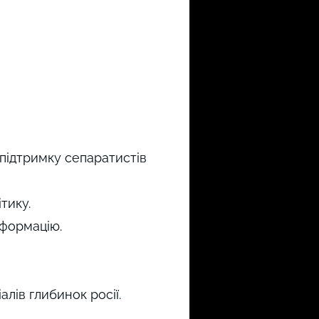
 підтримку сепаратистів
тику.
нформацію.
алів глибинок росії.