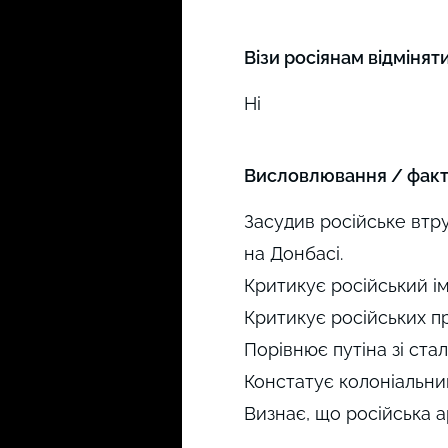
Візи росіянам відмінят
Ні
Висловлювання / факти
Засудив російське втру
на Донбасі.
Критикує російський ім
Критикує російських п
Порівнює путіна зі стал
Констатує колоніальний
Визнає, що російська а