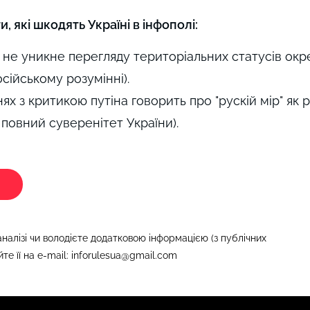
 які шкодять Україні в інфополі:
 не уникне перегляду територіальних статусів окр
сійському розумінні).
х з критикою путіна говорить про "рускій мір" як 
 повний суверенітет України).
налізі чи володієте додатковою інформацією (з публічних
те її на e-mail:
inforulesua@gmail.com