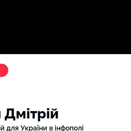
Дослі
"Критики путіна"
 Дмітрій
 для України в інфополі