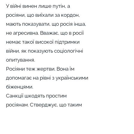
У війні винен лише путін, а
росіяни, що виїхали за кордон,
мають показувати, що росія інша,
не агресивна. Вважає, що в росії
немає такої високої підтримки
війни, як показують соціологічні
опитування.
Росіяни теж жертви. Вона їм
допомагає на рівні з українськими
біженцями.
Санкції шкодять простим
росіянам. Стверджує, що таким
чином війна стає геополітичним
виміром, що не шкодує гуманізм.
Брала участь у передвиборчій