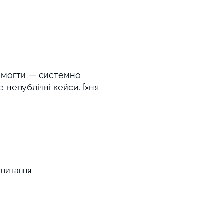
ремогти — системно
е непублічні кейси. Їхня
х питання: