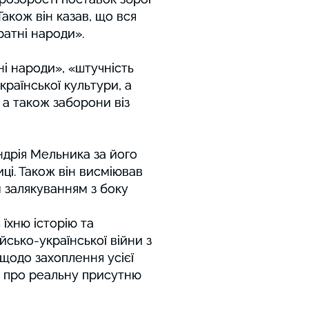
Також він казав, що вся
Також він казав, що вся
ратні народи».
ратні народи».
і народи», «штучність
і народи», «штучність
країнської культури, а
країнської культури, а
 а також заборони віз
 а також заборони віз
ндрія Мельника за його
ндрія Мельника за його
і. Також він висміював
і. Також він висміював
 залякуванням з боку
 залякуванням з боку
їхню історію та
їхню історію та
сько-української війни з
сько-української війни з
и щодо захоплення усієї
и щодо захоплення усієї
як про реальну присутню
як про реальну присутню