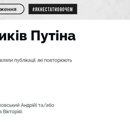
дження
иків Путіна
вляли публікації, які повторюють
нтковський Андрій) та/або
 Вікторія).