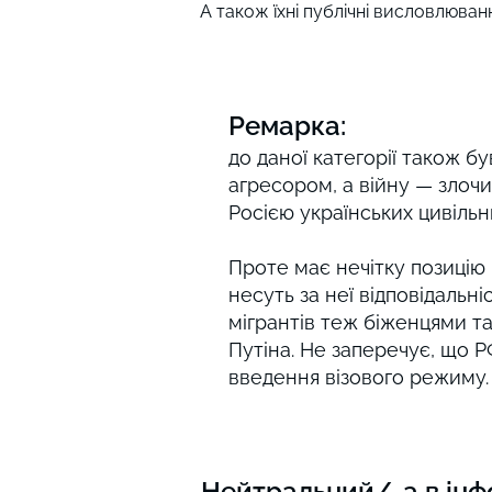
А також їхні публічні висловлюван
Ремарка:
до даної категорії також б
агресором, а війну — злочи
Росією українських цивільн
Проте має нечітку позицію 
несуть за неї відповідальн
мігрантів теж біженцями та
Путіна. Не заперечує, що Р
введення візового режиму.
Нейтральний/-а в інф