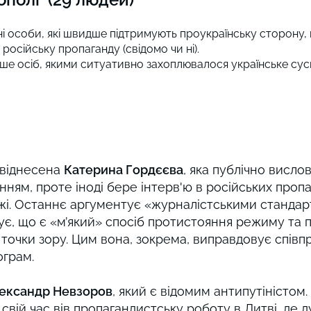
блічні особи, які швидше підтримують проукраїнську сторону
осійську пропаганду (свідомо чи ні).
ше осіб, якими ситуативно захоплювалося українське сусп
 віднесена
Катерина Гордєєва
, яка публічно висло
ням, проте іноді бере інтерв'ю в російських пропа
джі. Останнє аргументує «журналістськими станда
ує, що є «м’який» спосіб протистояння режиму та 
точки зору. Цим вона, зокрема, виправдовує спів
ограм.
ександр Невзоров
, який є відомим антипутіністом.
 свій час вів пропагандистську роботу в Литві, де 