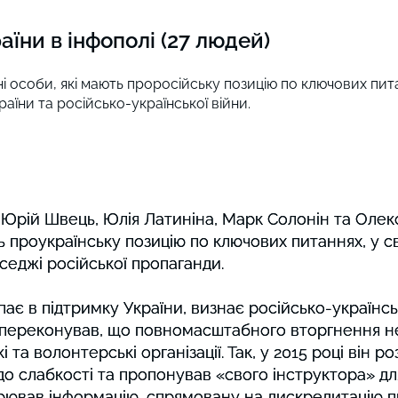
їни в інфополі (27 людей)
блічні особи, які мають проросійську позицію по ключових п
аїни та російсько-української війни.
 Юрій Швець, Юлія Латиніна, Марк Солонін та Олек
 Юрій Швець, Юлія Латиніна, Марк Солонін та Олек
 проукраїнську позицію по ключових питаннях, у св
 проукраїнську позицію по ключових питаннях, у св
еджі російської пропаганди.
еджі російської пропаганди.
ає в підтримку України, визнає російсько-українськ
ає в підтримку України, визнає російсько-українськ
 переконував, що повномасштабного вторгнення не
 переконував, що повномасштабного вторгнення не
 та волонтерські організації. Так, у 2015 році він р
 та волонтерські організації. Так, у 2015 році він р
о слабкості та пропонував «свого інструктора» дл
о слабкості та пропонував «свого інструктора» дл
ширював інформацію, спрямовану на дискредитацію п
ширював інформацію, спрямовану на дискредитацію п