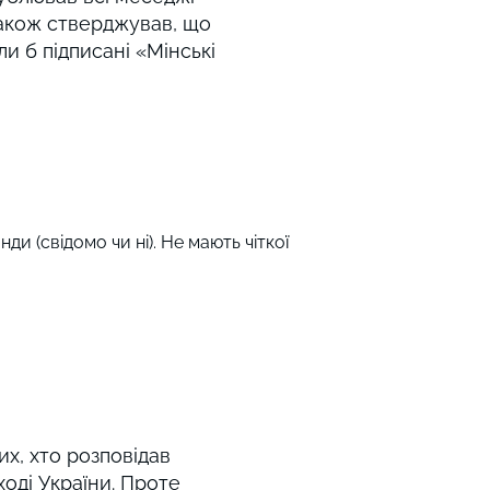
також стверджував, що
ли б підписані «Мінські
нди (свідомо чи ні). Не мають чіткої
их, хто розповідав
ході України. Проте