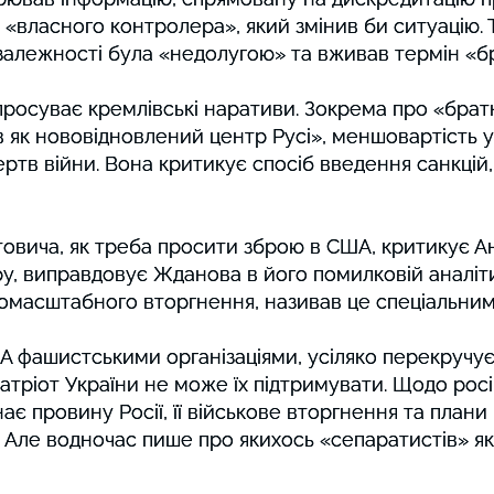
в «власного контролера», який змінив би ситуацію. 
в «власного контролера», який змінив би ситуацію. 
езалежності була «недолугою» та вживав термін «б
езалежності була «недолугою» та вживав термін «б
просуває кремлівські наративи. Зокрема про «братн
просуває кремлівські наративи. Зокрема про «братн
в як нововідновлений центр Русі», меншовартість у
в як нововідновлений центр Русі», меншовартість у
ертв війни. Вона критикує спосіб введення санкцій,
ертв війни. Вона критикує спосіб введення санкцій,
овича, як треба просити зброю в США, критикує А
овича, як треба просити зброю в США, критикує А
, виправдовує Жданова в його помилковій аналітиц
, виправдовує Жданова в його помилковій аналітиц
омасштабного вторгнення, називав це спеціальним
омасштабного вторгнення, називав це спеціальним
А фашистськими організаціями, усіляко перекручує 
А фашистськими організаціями, усіляко перекручує 
тріот України не може їх підтримувати. Щодо росій
тріот України не може їх підтримувати. Щодо росій
знає провину Росії, її військове вторгнення та план
знає провину Росії, її військове вторгнення та план
схід. Але водночас пише про якихось «сепаратистів» 
схід. Але водночас пише про якихось «сепаратистів» 