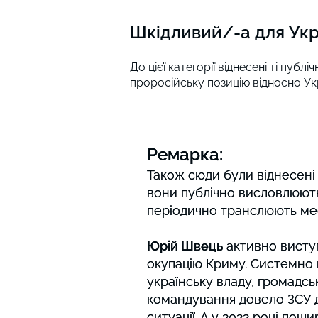
Шкідливий/-а для Укра
До цієї категорії віднесені ті пу
проросійську позицію відносно Укр
Ремарка:
Ремарка:
Також сюди були віднесені
Також сюди були віднесені
вони публічно висловлюють
вони публічно висловлюють
періодично транслюють мес
періодично транслюють мес
Юрій Швець
Юрій Швець
активно виступ
активно виступ
окупацію Криму. Системно
окупацію Криму. Системно
українську владу, громадські
українську владу, громадські
командування довело ЗСУ д
командування довело ЗСУ д
ситуації. А у 2022 році по
ситуації. А у 2022 році по