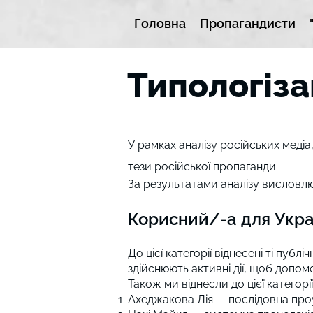
Головна
Пропагандисти
Типологіза
У рамках аналізу російських медіа
тези російської пропаганди.
За результатами аналізу висловлюв
Корисний/-а для Украї
До цієї категорії віднесені ті пуб
здійснюють активні дії, щоб допомо
Також ми віднесли до цієї категорії
Ахеджакова Лія — послідовна проу