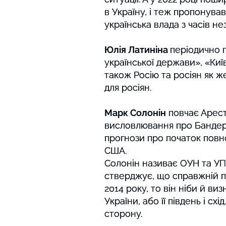
в Україну, і теж пропонува
в Україну, і теж пропонува
українська влада з часів н
українська влада з часів н
Юлія Латиніна
Юлія Латиніна
періодично 
періодично 
української держави», «Киї
української держави», «Киї
також Росію та росіян як ж
також Росію та росіян як ж
для росіян.
для росіян.
Марк Солонін
Марк Солонін
повчає Арест
повчає Арест
висловлювання про Бандеру
висловлювання про Бандеру
прогнози про початок повн
прогнози про початок повн
США.
США.
Солонін називає ОУН та УП
Солонін називає ОУН та УП
стверджує, що справжній па
стверджує, що справжній па
2014 року, то він ніби й ви
2014 року, то він ніби й ви
України, або її південь і 
України, або її південь і 
сторону.
сторону.