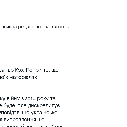
итаннях та регулярно транслюють
сандр Кох. Попри те, що
сандр Кох. Попри те, що
оїх матеріалах
оїх матеріалах
у війну з 2014 року та
у війну з 2014 року та
 буде. Але дискредитує
 буде. Але дискредитує
озповідав, що українське
озповідав, що українське
я виправлення цієї
я виправлення цієї
розорості поставок зброї
розорості поставок зброї