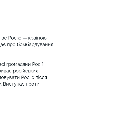
знає Росію — країною
відає про бомбардування
сі громадяни Росії
зиває російських
довувати Росію після
у. Виступає проти