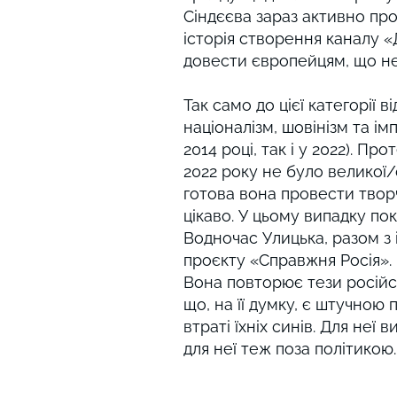
Сіндєєва зараз активно пром
історія створення каналу «
довести європейцям, що не
Так само до цієї категорії 
націоналізм, шовінізм та ім
2014 році, так і у 2022). Пр
2022 року не було великої/с
готова вона провести творч
цікаво. У цьому випадку по
Водночас Улицька, разом з
проєкту «Справжня Росія». 
Вона повторює тези російс
що, на її думку, є штучною
втраті їхніх синів. Для неї
для неї теж поза політикою.