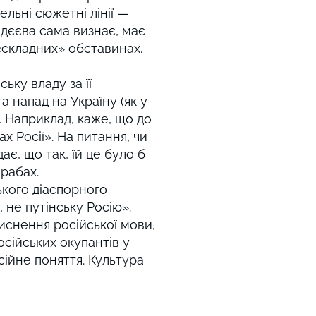
ельні сюжетні лінії —
індєєва сама визнає, має
«складних» обставинах.
ьку владу за її
а напад на Україну (як у
ії. Наприклад, каже, що до
х Росії». На питання, чи
є, що так, їй це було б
рабах.
ького діаспорного
 не путінську Росію».
иснення російської мови,
осійських окупантів у
усійне поняття. Культура