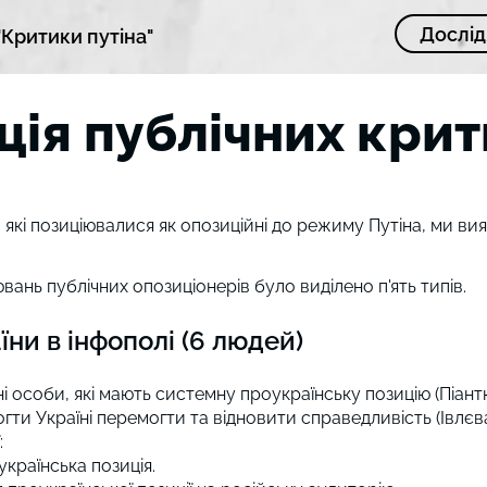
Дослі
"Критики путіна"
ція публічних крит
, які позиціювалися як опозиційні до режиму Путіна, ми вия
ань публічних опозиціонерів було виділено п'ять типів.
ни в інфополі (6 людей)
лічні особи, які мають системну проукраїнську позицію (Піа
гти Україні перемогти та відновити справедливість (Івлєва
:
країнська позиція.