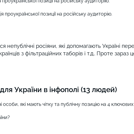
проукраїнської позиції на російську аудиторію.
 проукраїнської позиції на російську аудиторію.
я непублічні росіяни, які допомагають Україні пе
аїнців з фільтраційних таборів і т.д.. Проте зараз ц
я України в інфополі (13 людей)
ічні особи, які мають чітку та публічну позицію на 4 ключови
раїни?