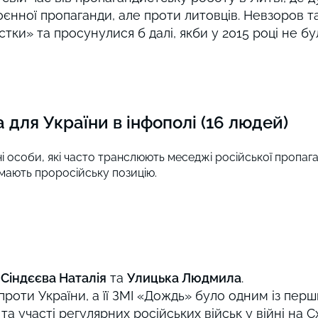
воєнної пропаганди, але проти литовців. Невзоров 
тки» та просунулися б далі, якби у 2015 році не бу
для України в інфополі (16 людей)
ічні особи, які часто транслюють меседжі російської пропага
 мають проросійську позицію.
і
Сіндєєва Наталія
та
Улицька Людмила
.
проти України, а її ЗМІ «Дождь» було одним із перш
а участі регулярних російських військ у війні на С