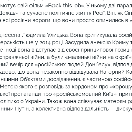
отує свій фільм «F@ck this job». У ньому дві парал
Дождь» та сучасне політичне життя Росії. Він, як С
 всі росіяни вороги, що вони просто опинились в 
віднесена Людмила Улицька. Вона критикувала російс
перськість ще у 2014 році. Засудила анексію Криму т
оте іноді вона відступає від своєї принципової позиц
правжньої війни, а були «маленькі війни на окраїна
ий вечір для «російських людей Донбасу», відповіда
казово, що вона незаконно відвідувала Нагорний Ка
 іншими Об’єктами дослідження, є частиною російс
Метою якого є розповідь за кордоном про «хорошу,
ької пропаганди про «російськомовний Київ», прит
 політикою України. Також вона співчуває матерям р
 винний Путін, а колективна відповідальність — диск