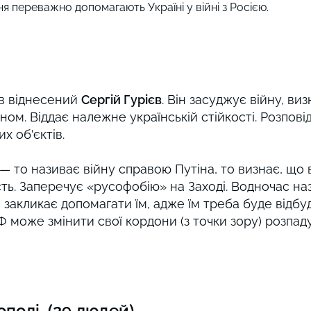
ня переважно допомагають Україні у війні з Росією.
ув віднесений
Сергій Гурієв
. Він засуджує війну, ви
ном. Віддає належне українській стійкості. Розпо
их об'єктів.
— то називає війну справою Путіна, то визнає, що в
ість. Заперечує «русофобію» на Заході. Водночас на
 закликає допомагати їм, адже їм треба буде відбу
Ф може змінити свої кордони (з точки зору) розпад
ополі (29 людей)