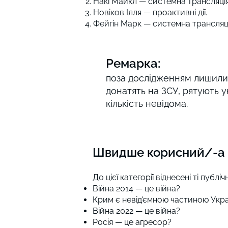
Накі Майкл — системна трансляція 
Новіков Ілля — проактивні дії.
Фейгін Марк — системна трансляція
Ремарка:
поза дослідженням лишилис
донатять на ЗСУ, рятують укр
кількість невідома.
Швидше корисний/-а дл
До цієї категорії віднесені ті публ
Війна 2014 — це війна?
Крим є невід'ємною частиною Ук
Війна 2022 — це війна?
Росія — це агресор?