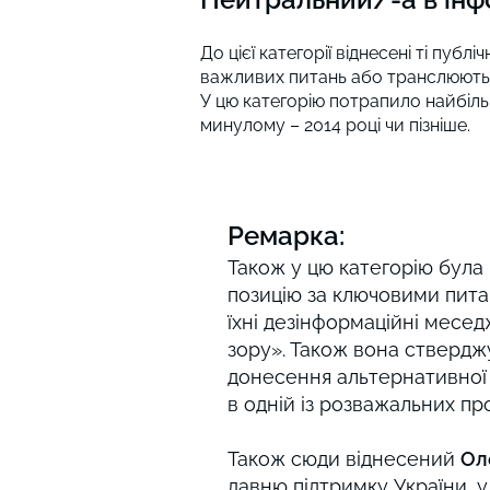
До цієї категорії віднесені ті пу
важливих питань або транслюють р
У цю категорію потрапило найбіль
минулому – 2014 році чи пізніше.
Ремарка:
Також у цю категорію була
позицію за ключовими питан
їхні дезінформаційні месе
зору». Також вона ствердж
донесення альтернативної 
в одній із розважальних пр
Також сюди віднесений
Ол
давню підтримку України, у