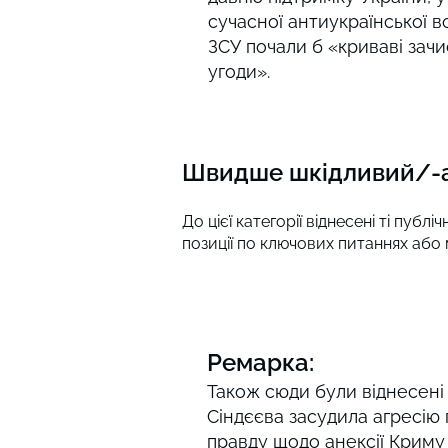
сучасної антиукраїнської 
ЗСУ почали б «криваві зачис
угоди».
Швидше шкідливий/-а 
До цієї категорії віднесені ті публ
позиції по ключових питаннях або
Ремарка:
Також сюди були віднесен
Сіндєєва засудила агресію 
правду щодо анексії Криму т