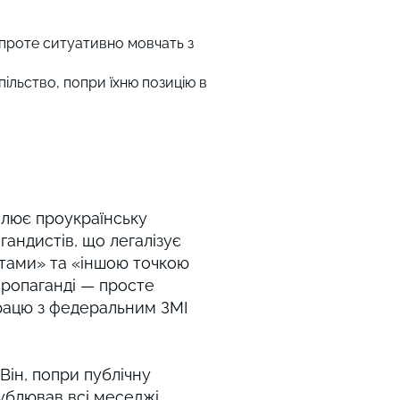
, проте ситуативно мовчать з
ільство, попри їхню позицію в
влює проукраїнську
гандистів, що легалізує
ртами» та «іншою точкою
пропаганді — просте
працю з федеральним ЗМІ
 Він, попри публічну
дублював всі меседжі