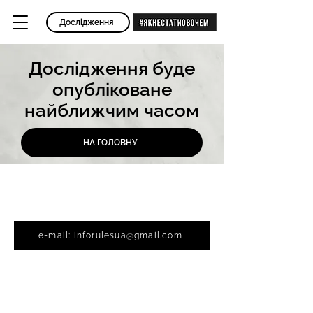
Дослідження
Дослідження буде
опубліковане
найближчим часом
НА ГОЛОВНУ
Виникли запитання? Ми на зв'язку;)
e-mail: inforulesua@gmail.com