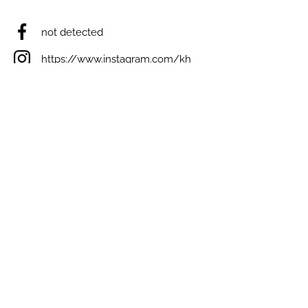
not detected
https://www.instagram.com/kh
orkinasvetlana/
not detected
not detected
not detected
Виникли запитання? Ми на зв'язку;)
e-mail: inforulesua@gmail.com