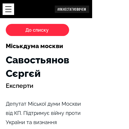
Дослідження
До списку
Міськдума москви
Савостьянов
Сєргєй
Експерти
Депутат Міської думи Москви
від КП. Підтримує війну проти
України та визнання