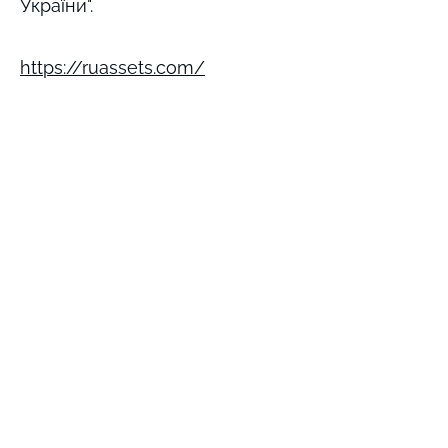
України".
https://ruassets.com/
not detected
not detected
not detected
not detected
not detected
Виникли запитання? Ми на зв'язку;)
e-mail: inforulesua@gmail.com