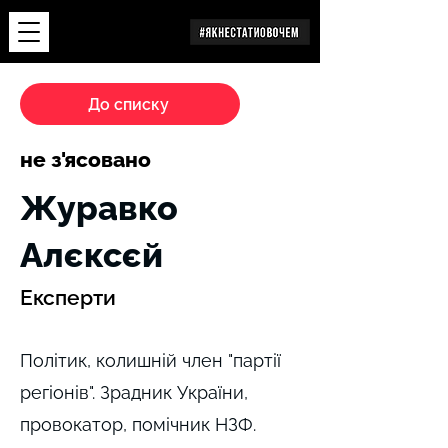
Дослідження
До списку
не з'ясовано
Журавко
Алєксєй
Експерти
Політик, колишній член "партії
регіонів". Зрадник України,
провокатор, помічник НЗФ.