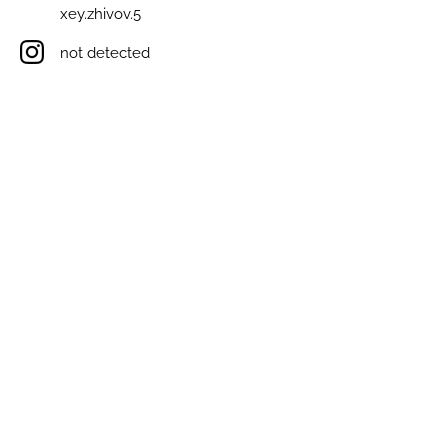
xey.zhivov.5
not detected
not detected
https://www.youtube.com/cha
nnel/UCc86vIXa95NUOnMPqE
nTPCg
https://t.me/zhivoff
Виникли запитання? Ми на зв'язку;)
e-mail: inforulesua@gmail.com