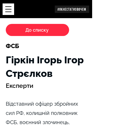
Дослідження
До списку
ФСБ
Гіркін Ігорь Ігор
Стрєлков
Експерти
Відставний офіцер збройних
сил РФ, колишній полковник
ФСБ, воєнний злочинець,