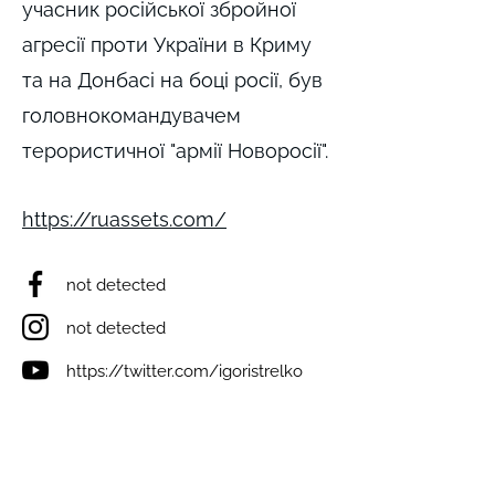
учасник російської збройної
агресії проти України в Криму
та на Донбасі на боці росії, був
головнокомандувачем
терористичної "армії Новоросії".
https://ruassets.com/
not detected
not detected
https://twitter.com/igoristrelko
v
not detected
not detected