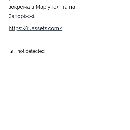
зокрема в Маріуполі та на
Запоріжжі.
https://ruassets.com/
not detected
https://www.instagram.com/
er_turchak/
not detected
not detected
https://t.me/turchak_andrey