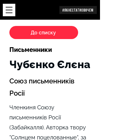
Дослідження
До списку
Письменники
Чубєнко Єлєна
Союз письменників
Росії
Членкиня Союзу
письменників Росії
(Забайкалля). Авторка твору
"Солнцем поцелованные", за