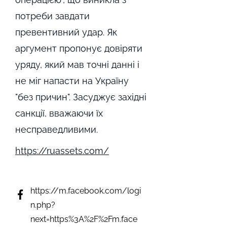
потреби завдати
превентивний удар. Як
аргумент пропонує довіряти
уряду, який мав точні данні і
не міг напасти на Україну
"без причин". Засуджує західні
санкції, вважаючи їх
несправедливими.
https://ruassets.com/
https://m.facebook.com/logi
n.php?
next=https%3A%2F%2Fm.face