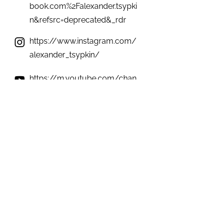
book.com%2Falexander.tsypki
n&refsrc=deprecated&_rdr
https://www.instagram.com/
alexander_tsypkin/
https://m.youtube.com/chan
nel/UCURDO1IorBdzNU6s0D
E55nw
https://mobile.twitter.com/at
sypkin
https://t.me/TsypkinTheReal
One