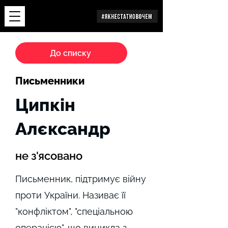
Дослідження
До списку
Письменники
Ципкін
Алєксандр
не з'ясовано
Письменник, підтримує війну
проти України. Називає її
"конфліктом", "спеціальною
операцією", що виникла з