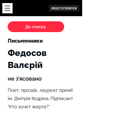
Дослідження
До списку
Письменники
Федосов
Валєрій
не з'ясовано
Поет, прозаїк, лауреат премії
ім. Дмітрія Кєдріна. Підписант
"Кто хочет жертв?"