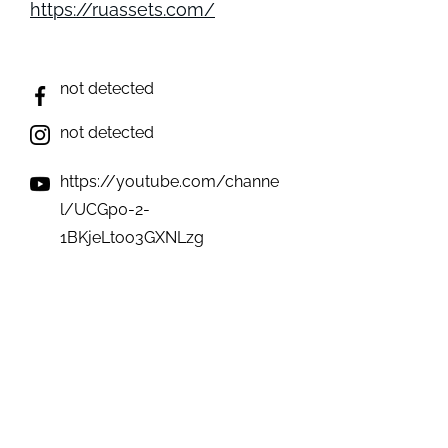
https://ruassets.com/
not detected
not detected
https://youtube.com/channe
l/UCGp0-2-
1BKjeLtoo3GXNLzg
not detected
not detected
Виникли запитання? Ми на зв'язку;)