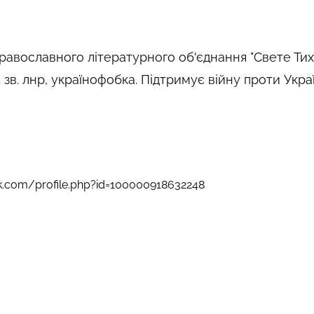
равославного літературного об'єднання "Свете Тих
 зв. лнр, українофобка. Підтримує війну проти Укра
k.com/profile.php?id=100000918632248