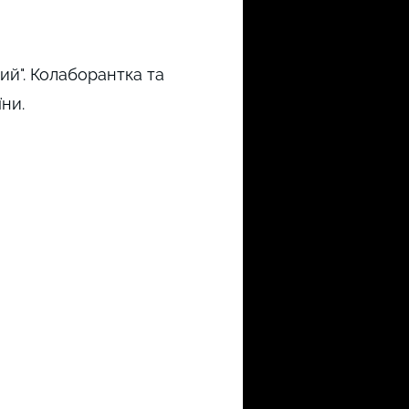
ий". Колаборантка та
їни.