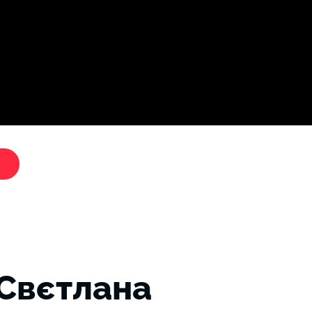
Дослі
"Критики путіна"
 Свєтлана