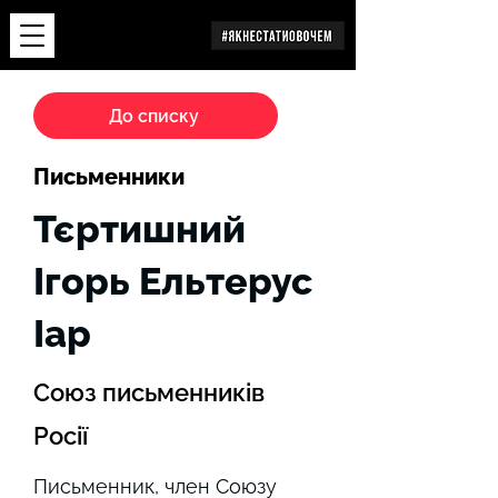
Дослідження
До списку
Письменники
Тєртишний
Ігорь Ельтерус
Іар
Союз письменників
Росії
Письменник, член Союзу