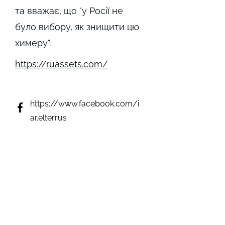
та вважає, що "у Росії не
було вибору, як знищити цю
химеру".
https://ruassets.com/
https://www.facebook.com/i
ar.elterrus
https://www.instagram.com/
elterrusiar/
not detected
https://twitter.com/iarelterru
s