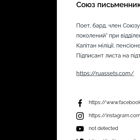
Союз письменникі
Поет, бард, член Союзу
поколений" при відділе
Капітан міліції, пенсі
Підписант листа на пі
https://ruassets.com/
https://www.faceboo
https://instagram.c
not detected