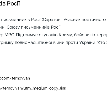
в Росії
 письменників Росії (Саратов). Учасник поетичного
нні Союзу письменників Росії.
онер МВС. Підтримує окупацію Криму, бойовиків тер
дтримку повномасштабної війни проти України "Кто 
k.com/ternovvan
om/ternovivan?utm_medium=copy_link