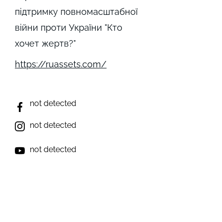
підтримку повномасштабної
війни проти України "Кто
хочет жертв?"
https://ruassets.com/
not detected
not detected
not detected
not detected
not detected