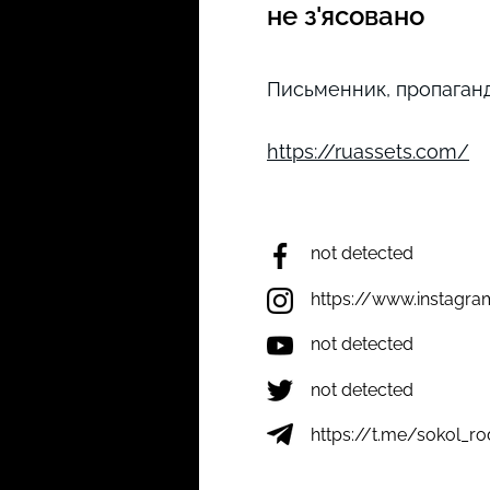
не з'ясовано
Письменник, пропаганди
https://ruassets.com/
not detected
https://www.instagr
not detected
not detected
https://t.me/sokol_r