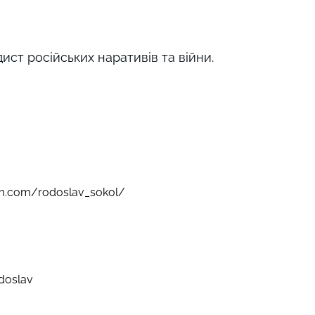
ст російських наративів та війни.
am.com/rodoslav_sokol/
odoslav