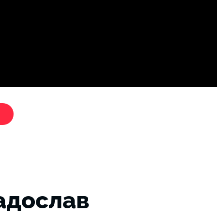
Дослі
"Критики путіна"
адослав