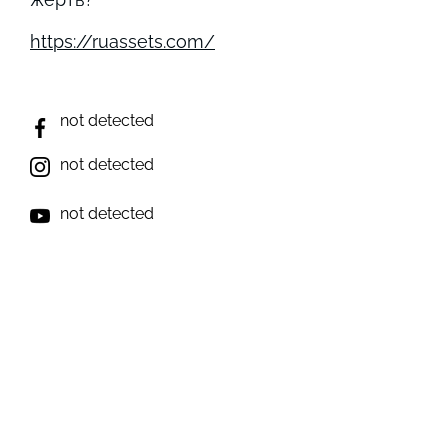
https://ruassets.com/
not detected
not detected
not detected
not detected
not detected
Виникли запитання? Ми на зв'язку;)