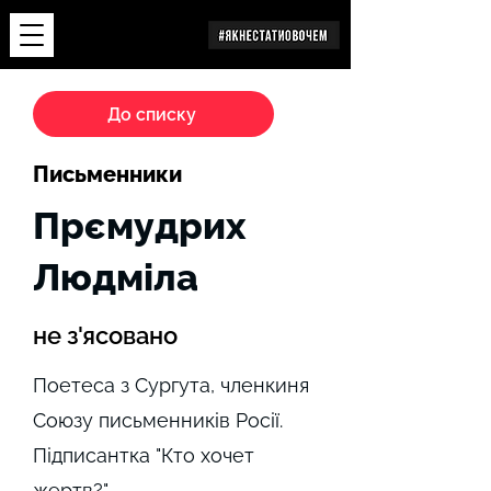
Дослідження
До списку
Письменники
Прємудрих
Людміла
не з'ясовано
Поетеса з Сургута, членкиня
Союзу письменників Росії.
Підписантка "Кто хочет
жертв?"