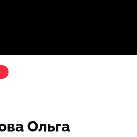
Дослі
"Критики путіна"
ова Ольга