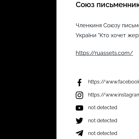
Союз письменникі
Членкиня Союзу письме
України "Кто хочет жер
https://ruassets.com/
https://www.faceboo
https://www.instagr
not detected
not detected
not detected