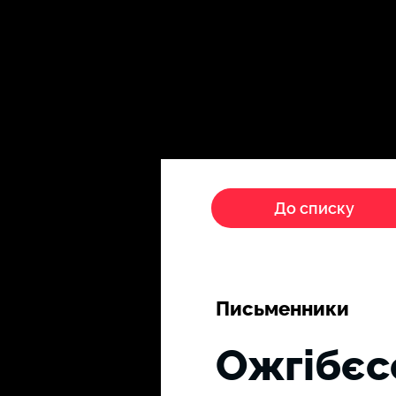
Головна
Пропагандисти
До списку
Письменники
Ожгібєс