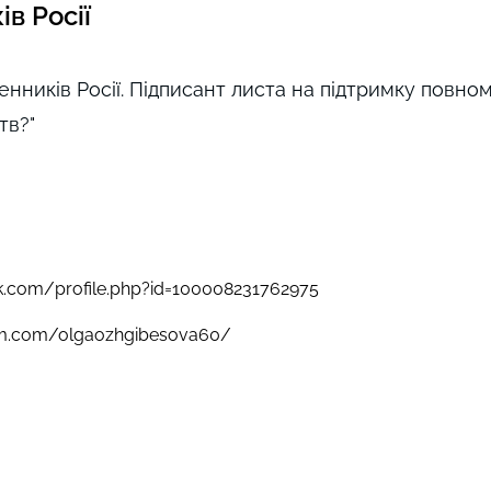
в Росії
нників Росії. Підписант листа на підтримку повно
тв?"
k.com/profile.php?id=100008231762975
am.com/olgaozhgibesova60/