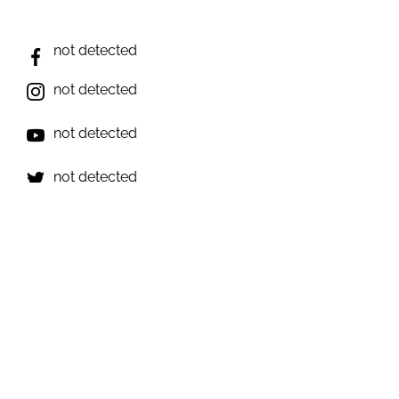
not detected
not detected
not detected
not detected
not detected
Виникли запитання? Ми на зв'язку;)
e-mail: inforulesua@gmail.com