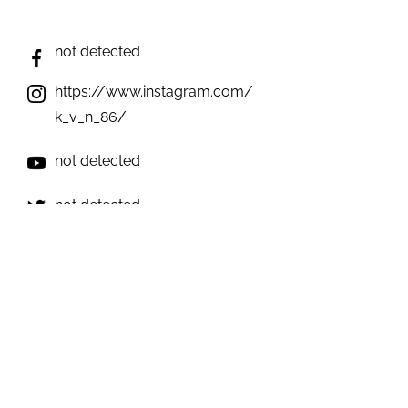
not detected
https://www.instagram.com/
k_v_n_86/
not detected
not detected
not detected
Виникли запитання? Ми на зв'язку;)
e-mail: inforulesua@gmail.com