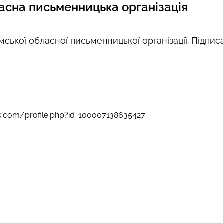
асна письменницька організація
ської обласної письменницької організації. Підпис
k.com/profile.php?id=100007138635427