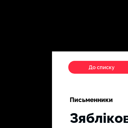
Головна
Пропагандисти
До списку
Письменники
Зябліко