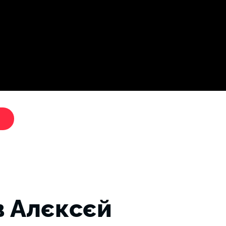
Дослі
"Критики путіна"
в Алєксєй