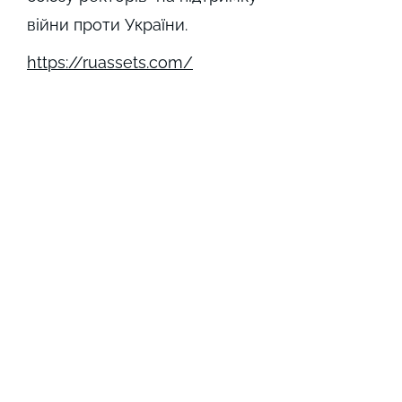
війни проти України.
https://ruassets.com/
not detected
not detected
not detected
not detected
not detected
Виникли запитання? Ми на зв'язку;)