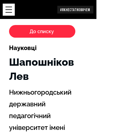
Дослідження
До списку
Науковці
Шапошніков
Лев
Нижньогородський
державний
педагогічний
університет імені