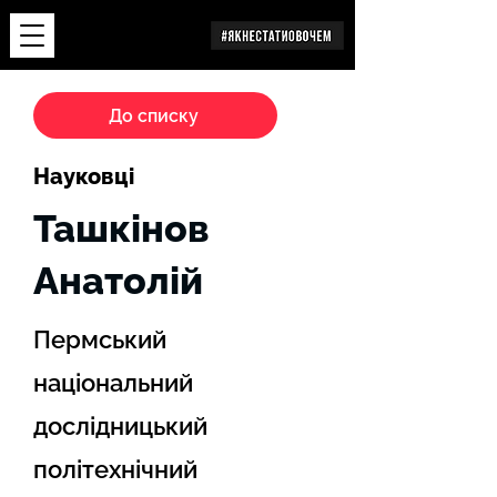
Дослідження
До списку
Науковці
Ташкінов
Анатолій
Пермський
національний
дослідницький
політехнічний