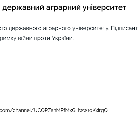
 державний аграрний університет
го державного аграрного університету. Підписант
тримку війни проти України.
be.com/channel/UCOPZshMPfMxGHww1oKxirgQ