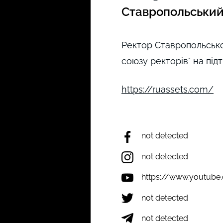
Ставропольський
Ректор Ставропольсько
союзу ректорів" на під
https://ruassets.com/
not detected
not detected
https://www.youtu
not detected
not detected