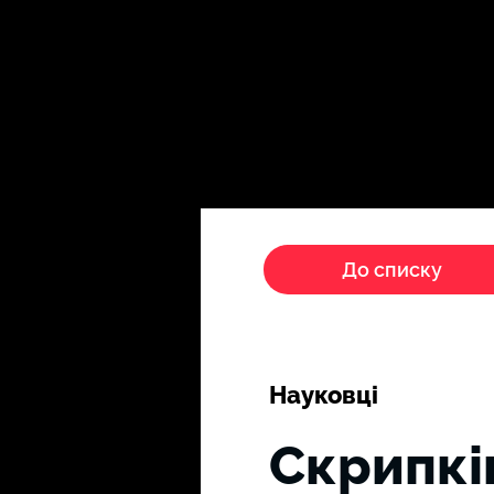
Головна
Пропагандисти
До списку
Науковці
Скрипкі