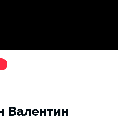
Дослі
"Критики путіна"
н Валентин