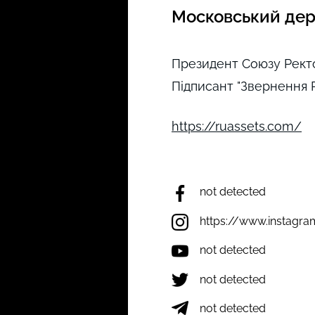
Московський дер
Президент Союзу Ректо
Підписант "Звернення Р
https://ruassets.com/
not detected
https://www.instagra
not detected
not detected
not detected