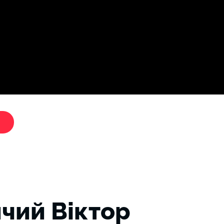
Дослі
"Критики путіна"
чий Віктор