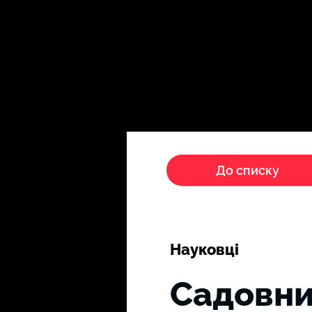
Головна
Пропагандисти
До списку
Науковці
Садовни