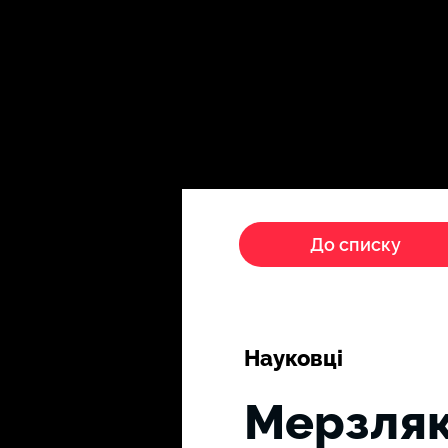
Головна
Пропагандисти
До списку
Науковці
Мерзляк