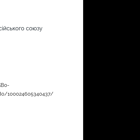
сійського союзу
%B0-
/100024605340437/