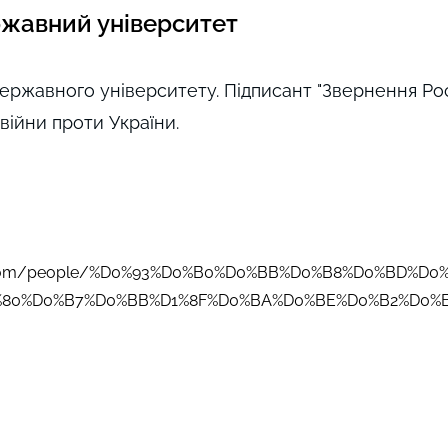
жавний університет
ержавного університету. Підписант "Звернення Ро
 війни проти України.
k.com/people/%D0%93%D0%B0%D0%BB%D0%B8%D0%BD%D0
80%D0%B7%D0%BB%D1%8F%D0%BA%D0%BE%D0%B2%D0%B0