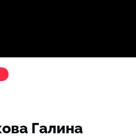
Дослі
"Критики путіна"
ова Галина