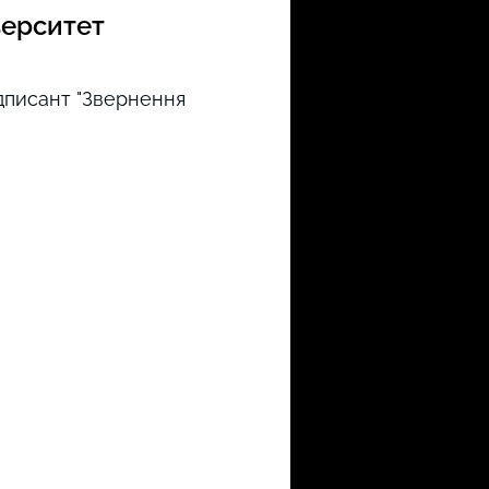
верситет
дписант "Звернення