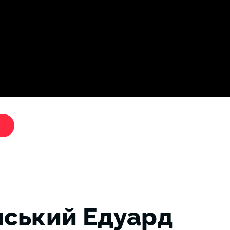
Дослі
"Критики путіна"
ський Едуард