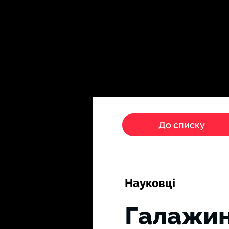
Головна
Пропагандисти
До списку
Науковці
Галажин