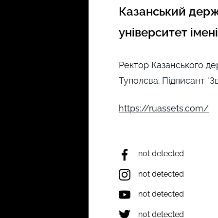
Казанський держ
університет імен
Ректор Казанського де
Туполєва. Підписант "З
https://ruassets.com/
not detected
not detected
not detected
not detected