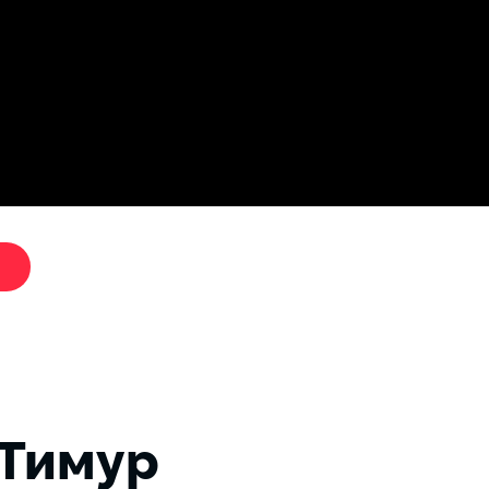
Дослі
"Критики путіна"
 Тимур