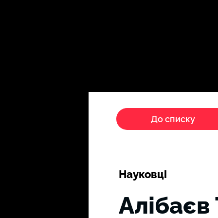
Головна
Пропагандисти
До списку
Науковці
Алібаєв