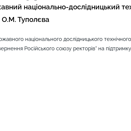
авний національно-дослідницький те
і О.М. Туполєва
ржавного національного дослідницького технічного 
вернення Російського союзу ректорів" на підтримку