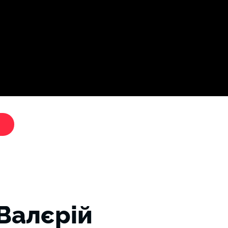
Дослі
"Критики путіна"
Валєрій