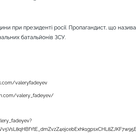
ини при президенті росії. Пропагандист, що назив
нальних батальйонів ЗСУ.
k.com/valeryfadeyev
am.com/valery_fadeyev/
alery_fadeyev?
0Wv5VsL8qHBfYtE_dmZvzZ4ejcebExhk1gpsxCHL8ZJKF7w95