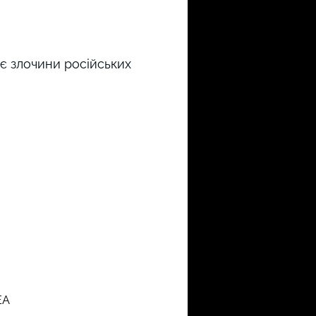
ає злочини російських
EA