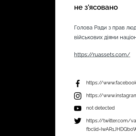
не з'ясовано
Голова Ради з прав люд
військових діями націо
https://ruassets.com/
https://www.faceboo
https://www.instagr
not detected
https://twitter.com/v
fbclid=IwAR1JHDQb