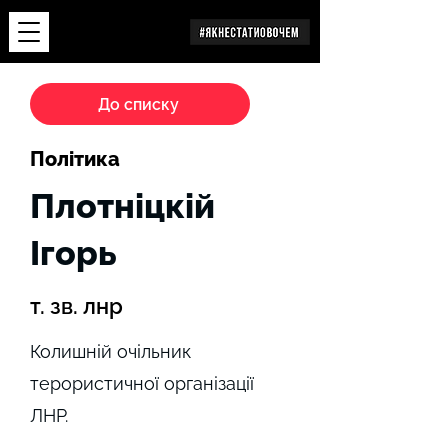
Дослідження
До списку
Політика
Плотніцкій
Ігорь
т. зв. лнр
Колишній очільник
терористичної організації
ЛНР.