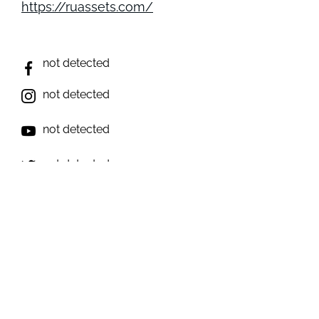
https://ruassets.com/
not detected
not detected
not detected
not detected
not detected
Виникли запитання? Ми на зв'язку;)
e-mail: inforulesua@gmail.com