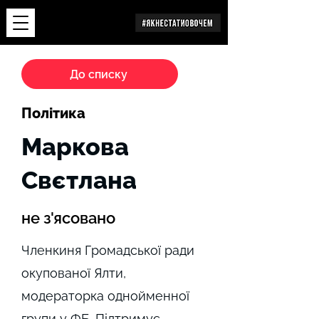
Дослідження
До списку
Політика
Маркова
Свєтлана
не з'ясовано
Членкиня Громадської ради
окупованої Ялти,
модераторка однойменної
групи у ФБ. Підтримує