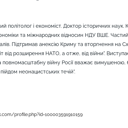
ий політолог і економіст. Доктор історичних наук.
ономіки та міжнародних відносин НДУ ВШЕ. Частий 
лів. Підтримав анексію Криму та вторгнення на Схі
іт від розширення НАТО, а отже, від війни". Виступа
 а повномасштабну війну Росії вважає вимушеною, б
пійдом неонацистських течій".
k.com/profile.php?id=100003591910159