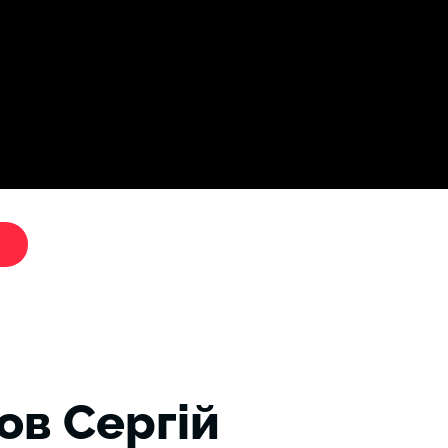
Дослі
"Критики путіна"
ов Сергій