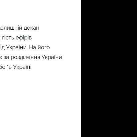
 Колишній декан
гість ефірів
д України. На його
є за розділення України
о "в Україні