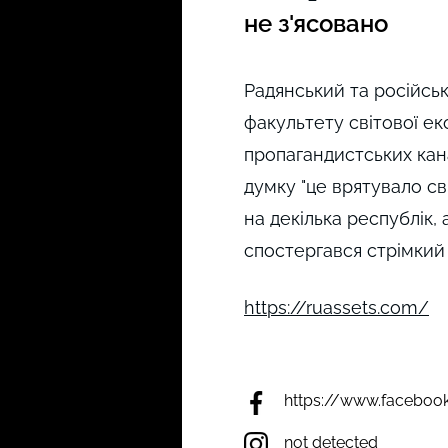
не з'ясовано
Радянський та російськ
факультету світової ек
пропагандистських кана
думку "це врятувало св
на декілька республік,
спостергався стрімкий 
https://ruassets.com/
https://www.faceboo
not detected