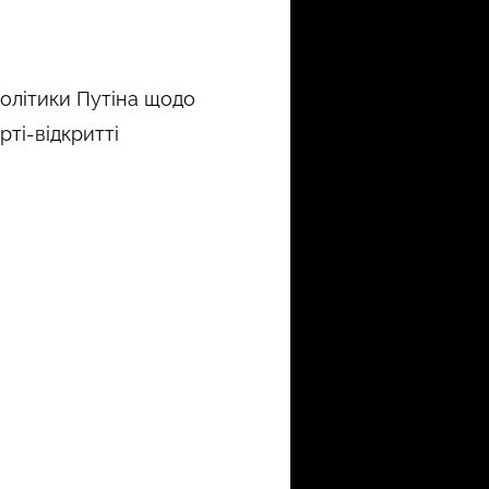
політики Путіна щодо
рті-відкритті