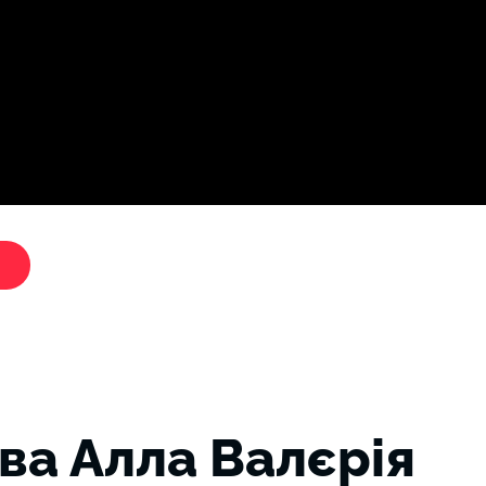
Дослі
"Критики путіна"
ва Алла Валєрія