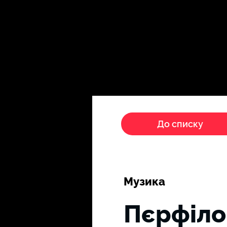
Головна
Пропагандисти
До списку
Музика
Пєрфіло