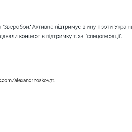
 "Зверобой." Активно підтримує війну проти України 
давали концерт в підтримку т. зв. "спецоперації".
.com/alexandr.noskov.71