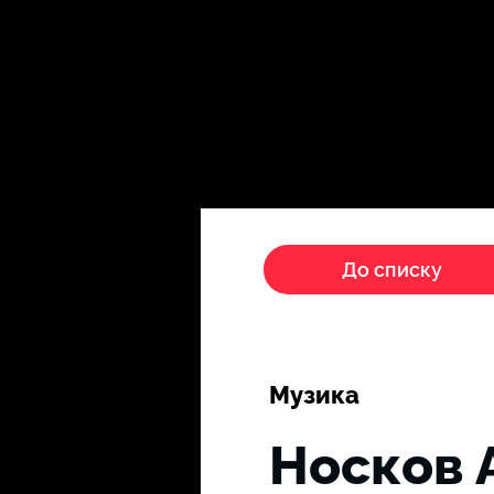
Головна
Пропагандисти
До списку
Музика
Носков 