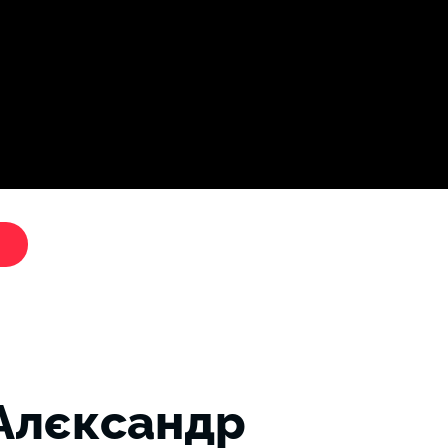
Дослі
"Критики путіна"
Алєксандр