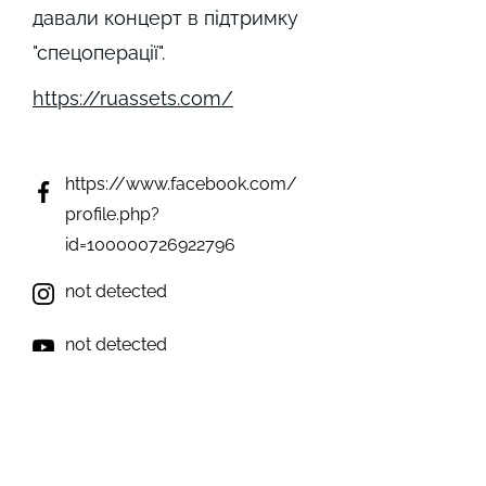
давали концерт в підтримку
"спецоперації".
https://ruassets.com/
https://www.facebook.com/
profile.php?
id=100000726922796
not detected
not detected
not detected
not detected