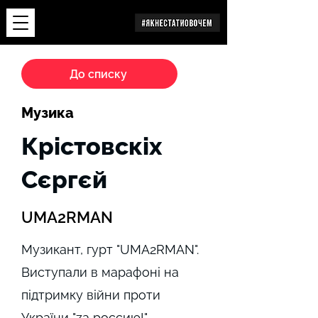
Дослідження
До списку
Музика
Крістовскіх
Сєргєй
UMA2RMAN
Музикант, гурт "UMA2RMAN".
Виступали в марафоні на
підтримку війни проти
України "zа россию!"