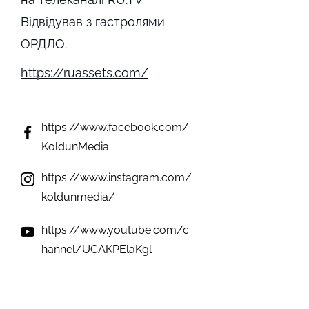
Відвідував з гастролями
ОРДЛО.
https://ruassets.com/
https://www.facebook.com/
KoldunMedia
https://www.instagram.com/
koldunmedia/
https://www.youtube.com/c
hannel/UCAKPElaKgl-
oKg3aHtxSNgw
not detected