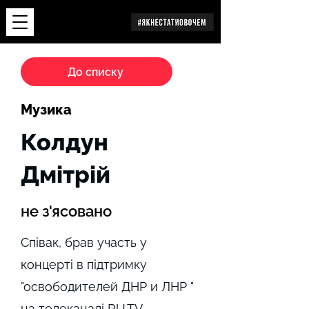
Дослідження
До списку
Музика
Колдун
Дмітрій
не з'ясовано
Співак, брав участь у
концерті в підтримку
"освободителей ДНР и ЛНР "
на телеканалі RU.TV