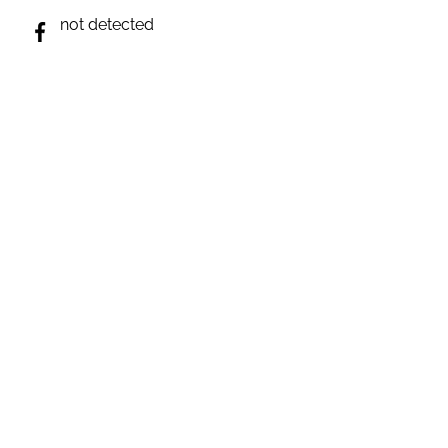
not detected
not detected
not detected
not detected
not detected
Виникли запитання? Ми на зв'язку;)
e-mail: inforulesua@gmail.com