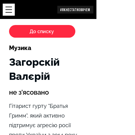
Дослідження
До списку
Музика
Загорскій
Валєрій
не з'ясовано
Гітарист гурту "Братья
Гримм", який активно
підтримує агресію росії
проти України з 2014 року.