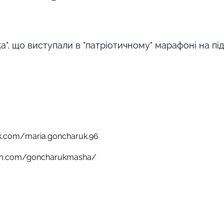
а", що виступали в "патріотичному" марафоні на пі
k.com/maria.goncharuk.96
ram.com/goncharukmasha/