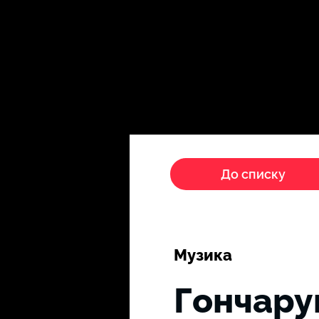
Головна
Пропагандисти
До списку
Музика
Гончару