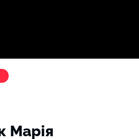
Дослі
"Критики путіна"
к Марія