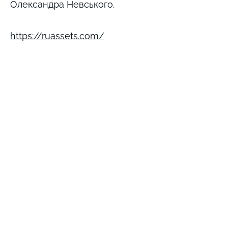
Олександра Невського.
https://ruassets.com/
not detected
not detected
not detected
not detected
not detected
Виникли запитання? Ми на зв'язку;)
e-mail: inforulesua@gmail.com