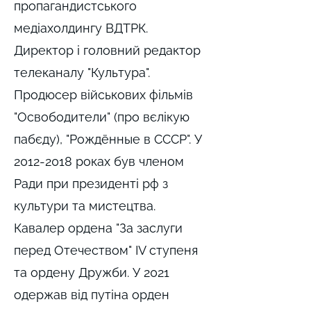
пропагандистського
медіахолдингу ВДТРК.
Директор і головний редактор
телеканалу "Культура".
Продюсер військових фільмів
"Освободители" (про вєлікую
пабєду), "Рождённые в СССР". У
2012-2018
роках був членом
Ради при президенті рф з
культури та мистецтва.
Кавалер ордена "За заслуги
перед Отечеством" IV ступеня
та ордену Дружби. У 2021
одержав від путіна орден