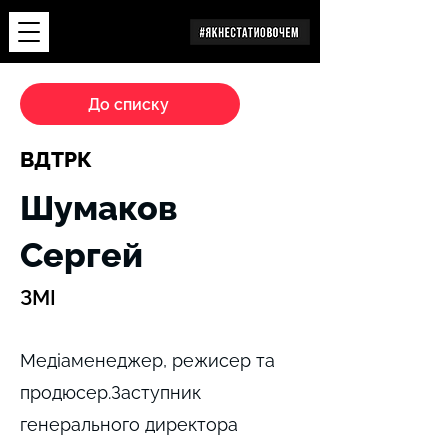
Дослідження
До списку
ВДТРК
Шумаков
Сергей
ЗМІ
Медіаменеджер, режисер та
продюсер.Заступник
генерального директора