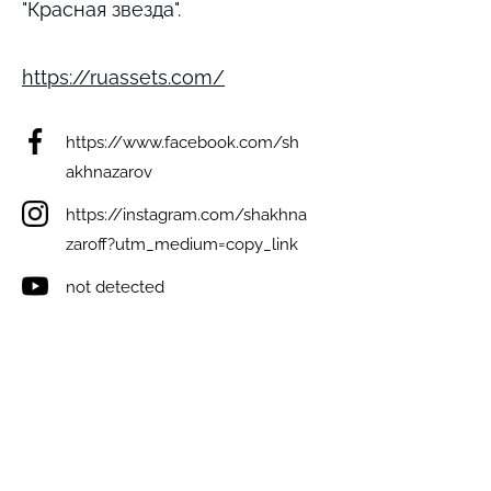
"Красная звезда".
https://ruassets.com/
https://www.facebook.com/sh
akhnazarov
https://instagram.com/shakhna
zaroff?utm_medium=copy_link
not detected
https://www.youtube.com/c/s
hakhimat
https://t.me/iikhu
Виникли запитання? Ми на зв'язку;)