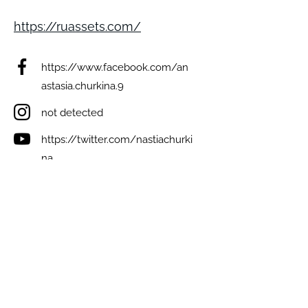
https://ruassets.com/
https://www.facebook.com/an
astasia.churkina.9
not detected
https://twitter.com/nastiachurki
na
not detected
not detected
Виникли запитання? Ми на зв'язку;)
e-mail: inforulesua@gmail.com