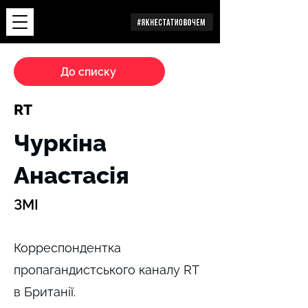
Дослідження
До списку
RT
Чуркіна
Анастасія
ЗМІ
Корреспондентка
пропагандистського каналу RT
в Британії.