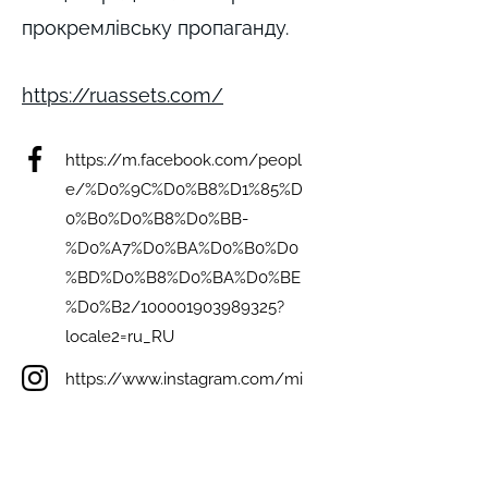
прокремлівську пропаганду.
https://ruassets.com/
https://m.facebook.com/peopl
e/%D0%9C%D0%B8%D1%85%D
0%B0%D0%B8%D0%BB-
%D0%A7%D0%BA%D0%B0%D0
%BD%D0%B8%D0%BA%D0%BE
%D0%B2/100001903989325?
locale2=ru_RU
https://www.instagram.com/mi
ckhail_chkanickov/
not detected