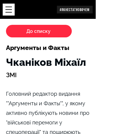
Дослідження
До списку
Аргументы и Факты
Чканіков Міхаїл
ЗМІ
Головний редактор видання
""Аргументы и Факты"", у якому
активно публікують новини про
"військові перемоги у
спецоперації" та поширюють