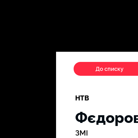
Головна
Пропагандисти
До списку
НТВ
Фєдоров
ЗМІ