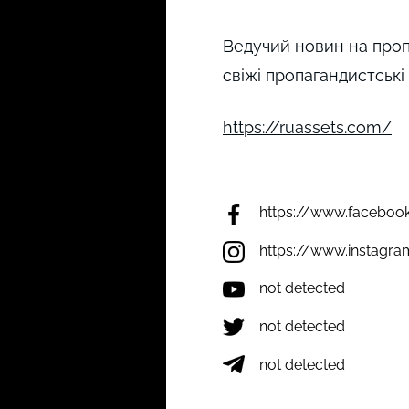
Ведучий новин на проп
свіжі пропагандистські 
https://ruassets.com/
https://www.faceboo
https://www.instagr
not detected
not detected
not detected