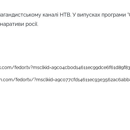
агандистському каналі НТВ. У випусках програми "
наративи росії.
k.com/fedor.tv?msclkid=a9c04cb0d14611ec99dce6f61d89f8
am.com/fedortv/?msclkid=a9c077cfd14611ec93e3562ac6abb