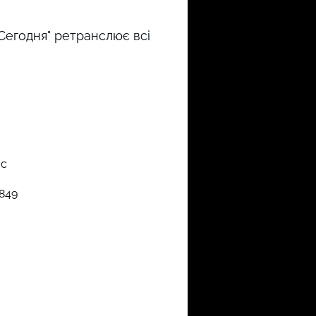
Сегодня" ретранслює всі
3c
849